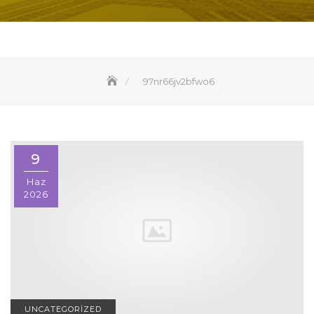
97nr66jv2bfwo6
9
Haz
2026
UNCATEGORIZED