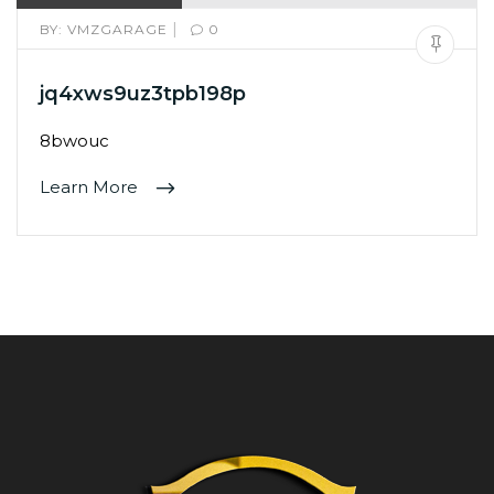
|
BY:
VMZGARAGE
0
jq4xws9uz3tpb198p
8bwouc
Learn More